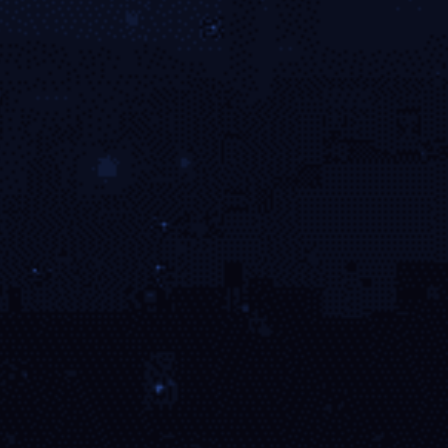
安全新标准。
联系我们
河南省杭州市和平路178号別墅
support@arenda161.com
乐
a
线