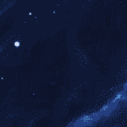
议，请通过以下方式联系官方客服：
m
1. 多端统一适配
针对桌面、移动、小程序端进行布局标准化，用户可跨设备
新引入的“核心组件容错机制”确保即使部分模块异常也不会
2. 推荐系统升级
推荐逻辑加入用户操作偏好、浏览行为等维度，动态生成个