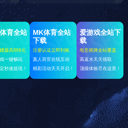
用户不得擅自使用、传播或改编平
。
平台所在地法院提起诉讼。