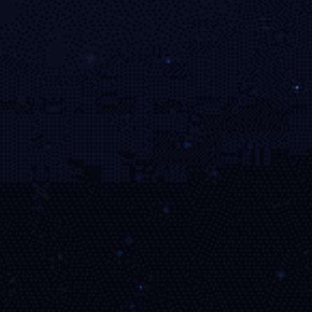
连续三年领先，综合评分稳定保持高位。
乐竞体育在线登录
竞体育在线登录官方网站【KY1.AC】官网认证:手机版、
pp下载、登录入口、官方网站、网页版、平台、网址、地
址、注册、娱乐，乐竞体育在线登录(中国)官方网站欢迎大
家选择真正的官方通道，同时我们提供全天候7x24小时在
服务，第一时间处理各类问题，正规集团平台有保障，欢
迎体验！