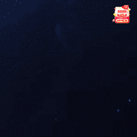
现，便于用户自查；新增记录筛选功能，提高可读
。串联项目中若出现异常，也可自动筛除。
语），支持地区自动切换赛事内容与显示格式。
线登录官网-乐竞(中国) 的跨区域使用体验。