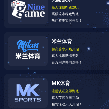
注册时请提供真实、完整且最
用户有责任保护好自己的账户
账户专属注册者本人使用，严
三、服务内容
平台主要提供赛事追踪、比分直播
四、用户行为规范
为维护平台秩序，用户不得从事以
发布违法、暴力、歧视或具有
侵犯他人合法权益（包括知识
利用系统漏洞干扰平台正常运
从事未经授权的宣传、引流或